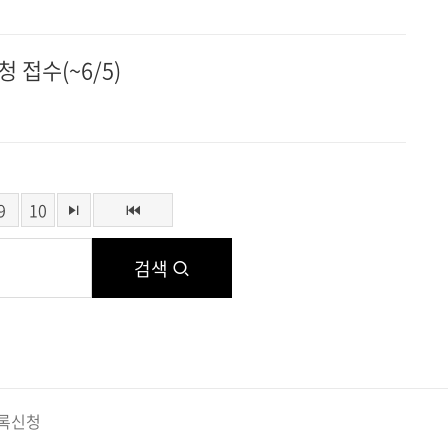
접수(~6/5)
9
10
검색
록신청