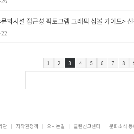
-26
<문화시설 접근성 픽토그램 그래픽 심볼 가이드> 신청 
-22
1
2
3
4
5
6
7
8
약관
저작권정책
오시는길
클린신고센터
문화소식 등