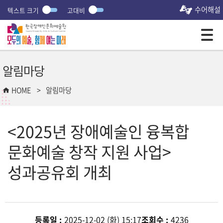
수어해설
텍스트 크기
고대비
모바일 주 메뉴 열기
알림마당
HOME
알림마당
<2025년 장애예술인 융복합
문화예술 창작 지원 사업>
성과공유회 개최
등록일 :
2025-12-02 (화) 15:17
조회수 :
4236