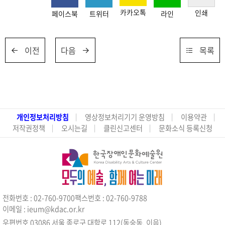
카카오톡
인쇄
페이스북
트위터
라인
이전
다음
목록
개인정보처리방침
영상정보처리기기 운영방침
이용약관
저작권정책
오시는길
클린신고센터
문화소식 등록신청
전화번호 : 02-760-9700
팩스번호 : 02-760-9788
이메일 : ieum@kdac.or.kr
우편번호 03086 서울 종로구 대학로 112(동숭동, 이음)