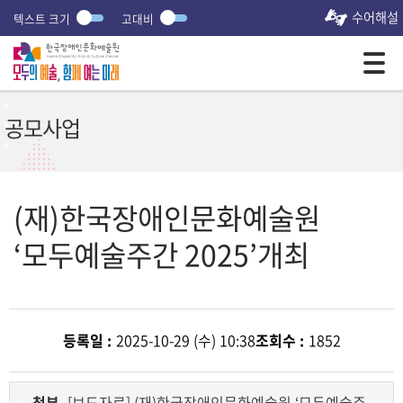
수어해설
텍스트 크기
고대비
모바일 주 메뉴 열기
공모사업
(재)한국장애인문화예술원
‘모두예술주간 2025’개최
등록일 :
2025-10-29 (수) 10:38
조회수 :
1852
첨부
[보도자료] (재)한국장애인문화예술원 ‘모두예술주