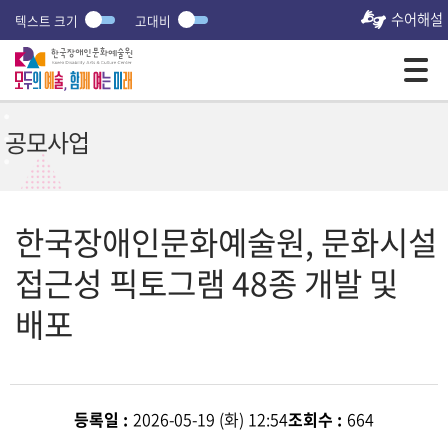
수어해설
텍스트 크기
고대비
모바일 주 메뉴 열기
공모사업
한국장애인문화예술원, 문화시설
접근성 픽토그램 48종 개발 및
배포
등록일 :
2026-05-19 (화) 12:54
조회수 :
664