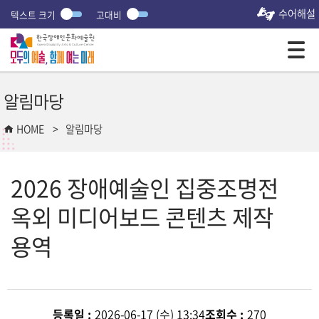
수어해설
텍스트 크기
고대비
모바일 주 메뉴 열기
알림마당
HOME
알림마당
2026 장애예술인 집중조명전
옥외 미디어보드 콘텐츠 제작
용역
등록일 :
2026-06-17 (수) 13:34
조회수 :
270