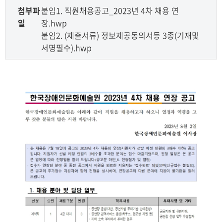
첨부파
붙임1. 직원채용공고_2023년 4차 채용 연
일
장.hwp
붙임2. (제출서류) 정보제공동의서등 3종(기재및
서명필수).hwp