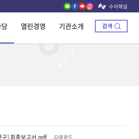
수어해설
마당
열린경영
기관소개
검색
구] 최종보고서.pdf
다운로드