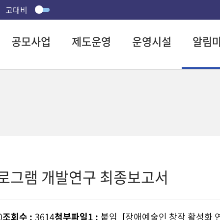
고대비
공모사업
제도운영
운영시설
알림
프로그램 개발연구 최종보고서
0
조회수 :
3614
첨부파일1 :
붙임_[장애예술인 창작 활성화 연