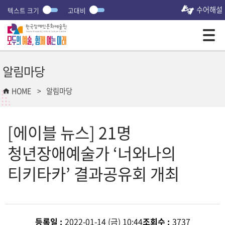
수어해설
텍스트 크기
고대비
모바일 주 메뉴 열기
알림마당
HOME
알림마당
[에이블 뉴스] 21명
청년장애예술가 ‘너와나의
티키타카’ 결과공유회 개최
등록일 :
2022-01-14 (금) 10:44
조회수 :
3737