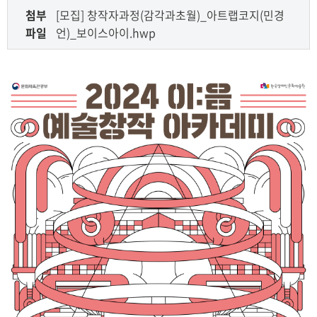
첨부
[모집] 창작자과정(감각과초월)_아트랩코지(민경
파일
언)_보이스아이.hwp