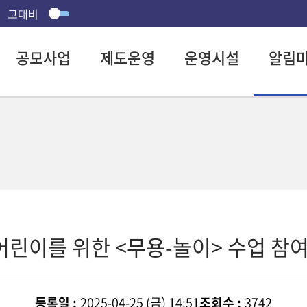
고대비
공모사업
제도운영
운영시설
알림
이를 위한 <무용-놀이> 수업 참여자 
등록일 :
2025-04-25 (금) 14:51
조회수 :
3742