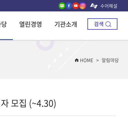
수어해설
마당
열린경영
기관소개
검색
HOME
알림마당
모집 (~4.30)