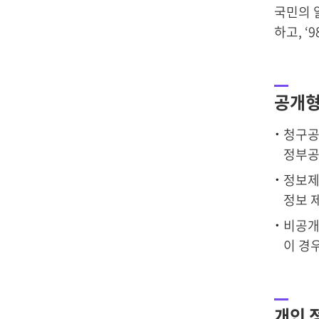
국민의 
하고, ‘
공개
청구공
정부공
정보제
정보 제
비공개
이 경
개인 