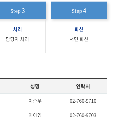
3
4
Step
Step
처리
회신
담당자 처리
서면 회신
성명
연락처
이준우
02-760-9710
이아영
02-760-9703