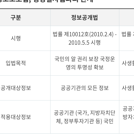
구분
정보공개법
법률 제10012호(2010.2.4) -
법률 제
시행
2010.5.5 시행
국민의 알 권리 보장 국정운
입법목적
사생
영의 투명성 확보
공개대상정보
공공기관의 모든 정보
사생
공공
공공기관 (국가, 지방자치단
적용대상정보
방자
체, 정부투자기관 등) 국민